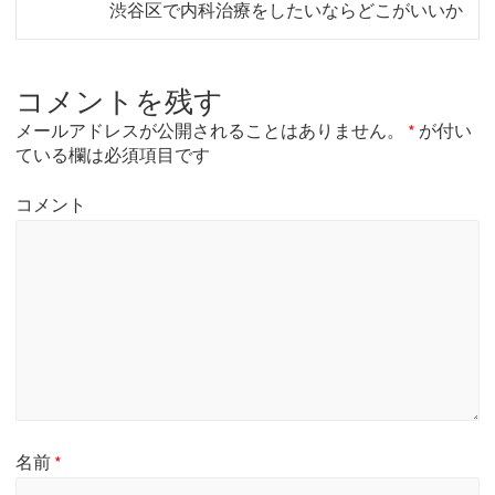
N
渋谷区で内科治療をしたいならどこがいいか
i
e
o
x
u
t
s
コメントを残す
p
p
o
o
メールアドレスが公開されることはありません。
*
が付い
s
s
ている欄は必須項目です
t
t
:
:
コメント
名前
*