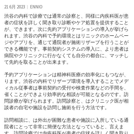
21 6月 2023
ENNIO
渋谷の内科で診療では通常の診察と、同様に内疾科医が患
者の症状を詳しく聞き取り診断やケア処置を提供すること
が、できます。
次に先約アプリケーションの導入が挙げら
れます。渋谷の内科で予約環境とはリニックのホームペー
ジやアプリを、通じて通院者が施術リザーブを行うことが
できる機能です。事前契約システムの導入に、より患者は
病院やクリニックに行かなくても自分の都合に、マッチし
て先約を取ることが出来ます。
予約アプリケーションは精神科医療の効率化にもつなが、
ります。渋谷の内科でリザーブ環境を導入することでメデ
ィカル従事者は事前契約の受付や検査作業などの手間を、
省くことができより効率的な相談が可能となるのです。訪
問診療が挙げられます。訪問診察と、はクリニック医が相
談者の自宅や施設を訪問し施術を行う方法です。
訪問相談に、は外出が困難な患者や施設に入所している通
院者にとって非常に簡便な方法となっていると、言えま
す。訪問診療では内疾科医が患者の症状を詳しく聞き取り