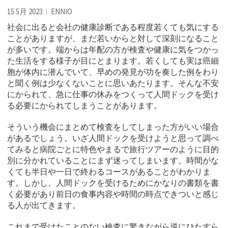
15 5月 2023
ENNIO
社会に出ると会社の健康診断である程度若くても気にする
ことがありますが、まだ若いからと対して深刻になること
が多いです。
端からは年配の方が検査や健康に気をつかっ
た生活をする様子が目にとまります。若くしても実は癌細
胞が体内に潜んでいて、早めの発見が功を奏した例をわり
と聞く例は少なくないことに思いあたります。そんな不安
にかられて、急に仕事の休みをつくって人間ドックを受け
る必要にかられてしまうことがあります。
そういう機会にまとめて検査をしてしまった方がいい場合
があるでしょう。いざ人間ドックを受けようと思って調べ
てみると病院ごとに特色やまるで旅行ツアーのように目的
別に分かれていることにまず迷ってしまいます。時間がな
くても半日や一日で終わるコースがあることがわかりま
す。しかし、人間ドックを受けるためにかなりの書類を書
く必要があり前日の食事内容や時間の時点できついと感じ
る人が出てきます。
これまで受けたことのない検査に驚きながら逆にひたすら