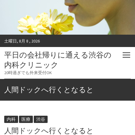
土曜日, 8月 8 , 2026
平日の会社帰りに通える渋谷の
内科クリニック
20時過ぎでも外来受付OK
人間ドックへ行くとなると
内科
医療
渋谷
人間ドックへ行くとなると