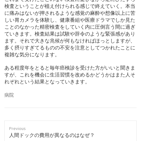
検査ということが植え付けられる感じで終えていく。本当
に痛みはないが押されるような感覚の麻酔や想像以上に苦
しい胃カメラを体験し、健康番組や医療ドラマでしか見た
ことのなかった精密検査をしていく内に圧倒言う間に過ぎ
ていきます。検査結果は試験や辞令のような緊張感があり
ます。それで大きな兆候が何もなければほっとしますが、
多く摂りすぎてるものの不安を注意としてつかれたことに
複雑な気分になります。
ある程度年をとると毎年癌検診を受けた方がいいと聞きま
すが、これを機会に生活習慣を改めるかどうかはまた人そ
れぞれという結果となっていきます。
病院
Previous
P
人間ドックの費用が異なるのはなぜ？