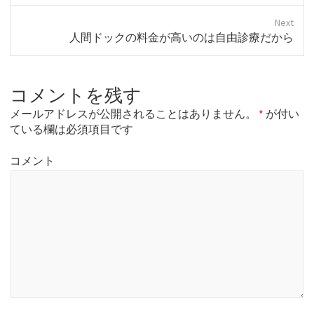
r
e
Next
v
N
人間ドックの料金が高いのは自由診療だから
i
e
o
x
u
t
s
コメントを残す
p
p
o
o
メールアドレスが公開されることはありません。
*
が付い
s
s
ている欄は必須項目です
t
t
:
:
コメント